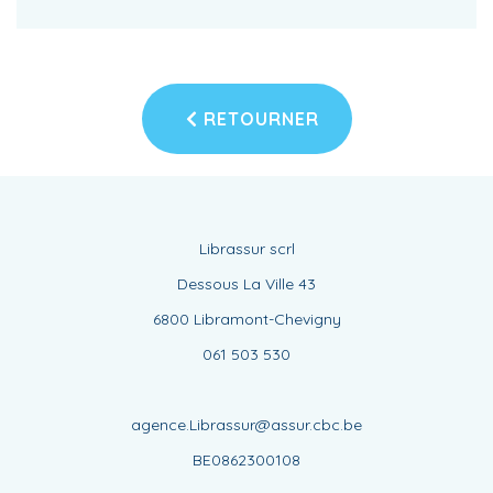
RETOURNER
Librassur scrl
Dessous La Ville 43
6800 Libramont-Chevigny
061 503 530
agence.Librassur@assur.cbc.be
BE0862300108