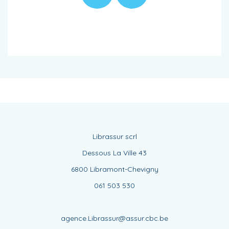
Librassur scrl
Dessous La Ville 43
6800 Libramont-Chevigny
061 503 530
agence.Librassur@assur.cbc.be