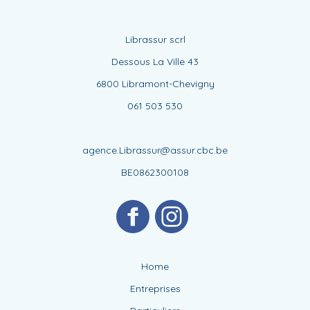
Librassur scrl
Dessous La Ville 43
6800 Libramont-Chevigny
061 503 530
agence.Librassur@assur.cbc.be
BE0862300108
Home
Entreprises