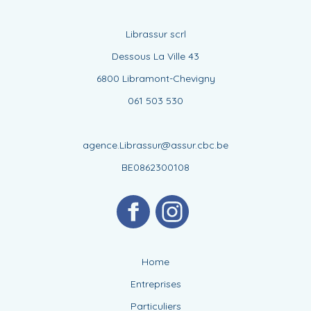
Librassur scrl
Dessous La Ville 43
6800 Libramont-Chevigny
061 503 530
agence.Librassur@assur.cbc.be
BE0862300108
Home
Entreprises
Particuliers