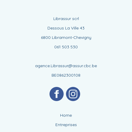
Librassur scrl
Dessous La Ville 43
6800 Libramont-Chevigny
061 503 530
agence.Librassur@assur.cbc.be
BE0862300108
Home
Entreprises