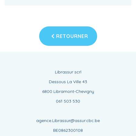
RETOURNER
Librassur scrl
Dessous La Ville 43
6800 Libramont-Chevigny
061 503 530
agence.Librassur@assur.cbc.be
BE0862300108