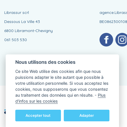
Librassur scrl
agence.Libras
Dessous La Ville 43
BE086230010
6800 Libramont-Chevigny
061 503 530
Nous utilisons des cookies
Ce site Web utilise des cookies afin que nous
puissions adapter le site autant que possible à
votre utilisation personnelle. Si vous acceptez les
cookies, nous supposerons que vous consentez
au traitement des données qui en résulte. -
Plus
Agent lié, BE0862300108
d'infos sur les cookies
de KBC Assurances sa
Professor Roger Van Overstraetenplein 2
3000 Louvain - Belgique
Accepter tout
Adapter
TVA BE 0403.552.563 - RPR Louvain