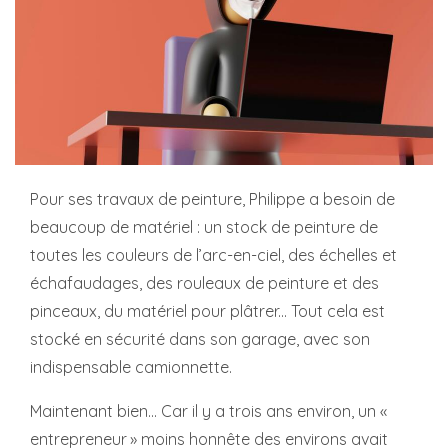
Pour ses travaux de peinture, Philippe a besoin de
beaucoup de matériel : un stock de peinture de
toutes les couleurs de l’arc-en-ciel, des échelles et
échafaudages, des rouleaux de peinture et des
pinceaux, du matériel pour plâtrer... Tout cela est
stocké en sécurité dans son garage, avec son
indispensable camionnette.
Maintenant bien... Car il y a trois ans environ, un «
entrepreneur » moins honnête des environs avait