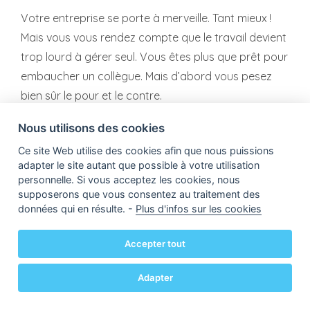
Votre entreprise se porte à merveille. Tant mieux !
Mais vous vous rendez compte que le travail devient
trop lourd à gérer seul. Vous êtes plus que prêt pour
embaucher un collègue. Mais d’abord vous pesez
bien sûr le pour et le contre.
Commencez par considérer ceci :
Nous utilisons des cookies
Ce site Web utilise des cookies afin que nous puissions
FRAIS DE PERSONNEL ?
adapter le site autant que possible à votre utilisation
À côté de la rémunération et donc du salaire brut de
personnelle. Si vous acceptez les cookies, nous
votre employé, vous devez aussi payer une
supposerons que vous consentez au traitement des
données qui en résulte. -
Plus d'infos sur les cookies
cotisation patronale à la Sécurité sociale. Si vous
faites appel à un secrétariat social pour régler les
Accepter tout
formalités administratives, tenez compte de frais
supplémentaires.
Adapter
OBLIGATIONS ADMINISTRATIVES ?