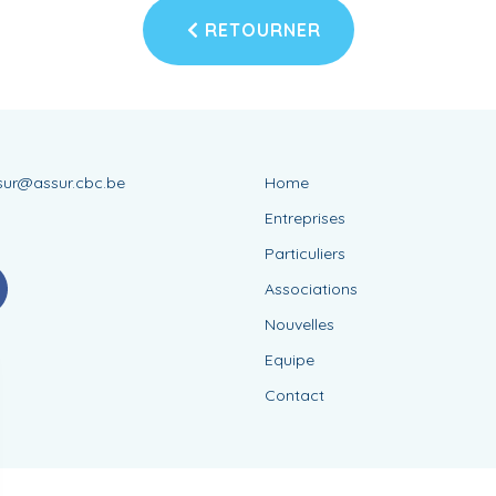
RETOURNER
sur@assur.cbc.be
Home
8
Entreprises
Particuliers
Associations
Nouvelles
Equipe
Contact