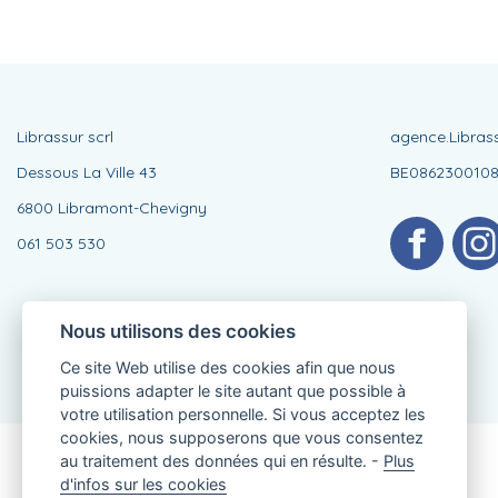
Librassur scrl
agence.Libras
Dessous La Ville 43
BE086230010
6800 Libramont-Chevigny
061 503 530
Nous utilisons des cookies
Ce site Web utilise des cookies afin que nous
puissions adapter le site autant que possible à
votre utilisation personnelle. Si vous acceptez les
cookies, nous supposerons que vous consentez
au traitement des données qui en résulte. -
Plus
Agent lié, BE0862300108
d'infos sur les cookies
de KBC Assurances sa