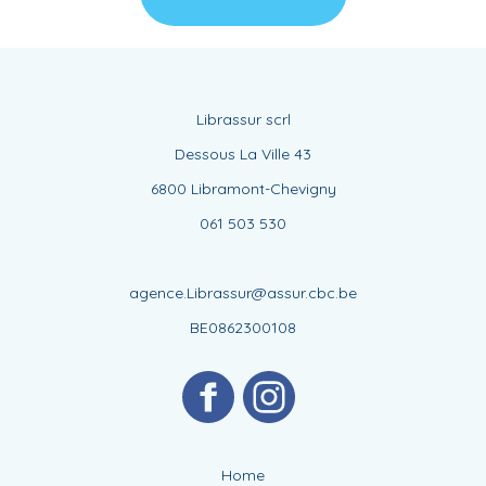
Librassur scrl
Dessous La Ville 43
6800 Libramont-Chevigny
061 503 530
agence.Librassur@assur.cbc.be
BE0862300108
Home