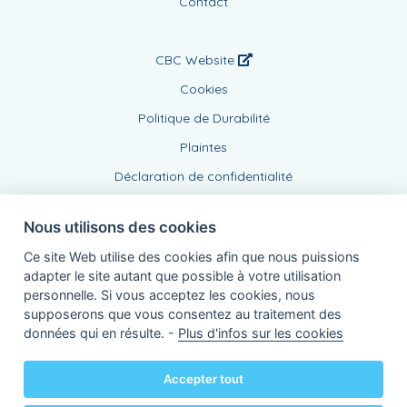
Contact
CBC Website
Cookies
Politique de Durabilité
Plaintes
Déclaration de confidentialité
Nous utilisons des cookies
Ce site Web utilise des cookies afin que nous puissions
adapter le site autant que possible à votre utilisation
personnelle. Si vous acceptez les cookies, nous
supposerons que vous consentez au traitement des
Agent lié, BE0862300108
données qui en résulte. -
Plus d'infos sur les cookies
de KBC Assurances sa
Professor Roger Van Overstraetenplein 2
3000 Louvain - Belgique
Accepter tout
TVA BE 0403.552.563 - RPR Louvain
Powered by
KBC-Agent
(
versie 3.21.0
)